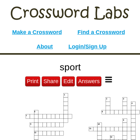
Make a Crossword
Find a Crossword
About
Login/Sign Up
sport
Print
Share
Edit
Answers
1
2
3
4
5
6
7
8
9
10
11
12
13