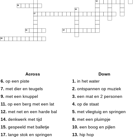
14
15
16
17
18
19
20
Across
Down
6.
op een piste
1.
in het water
7.
met dier en teugels
2.
ontspannen op muziek
9.
met een knuppel
3.
een mat en 2 personen
11.
op een berg met een lat
4.
op de staat
12.
met net en een harde bal
5.
met vliegtuig en springen
14.
denkwerk met tijd
8.
met een pluimpje
15.
gespeeld met balletje
10.
een boog en pijlen
17.
lange stok en springen
13.
hip hop