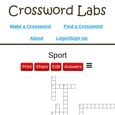
Make a Crossword
Find a Crossword
About
Login/Sign Up
Sport
Print
Share
Edit
Answers
1
2
3
4
5
6