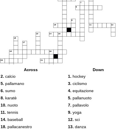
7
8
9
10
11
12
13
14
15
16
17
18
19
20
21
Across
Down
2.
calcio
1.
hockey
5.
pallamano
3.
ciclismo
6.
sumo
4.
equitazione
8.
karatè
5.
pallanuoto
10.
nuoto
7.
pallavolo
11.
tennis
9.
yoga
14.
baseball
12.
sci
18.
pallacanestro
13.
danza