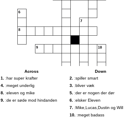
6
7
8
9
10
Across
Down
1.
:har super krafter
2.
:spiller smart
4.
:meget underlig
3.
:bliver væk
8.
:eleven og mike
5.
:der er nogen der dør
9.
:de er søde mod hindanden
6.
:elsker Eleven
7.
:Mike,Lucas,Dustin og Will
10.
:meget badass