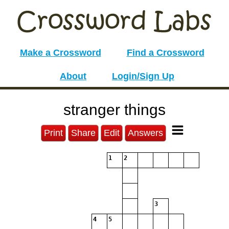
Make a Crossword
Find a Crossword
About
Login/Sign Up
stranger things
Print
Share
Edit
Answers
1
2
3
4
5