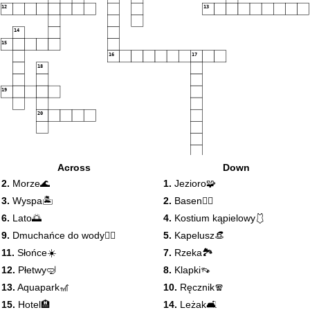
12
13
14
15
16
17
18
19
20
Across
Down
2.
Morze🌊
1.
Jezioro🧩
3.
Wyspa🏝️
2.
Basen🤽‍♀️
6.
Lato🌅
4.
Kostium kąpielowy🩱
9.
Dmuchańce do wody🚣‍♀️
5.
Kapelusz👒
11.
Słońce☀️
7.
Rzeka🏞️
12.
Płetwy🤿
8.
Klapki👡
13.
Aquapark🎢
10.
Ręcznik🧣
15.
Hotel🏨
14.
Leżak🛋️