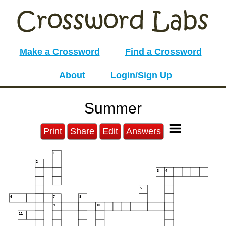
Make a Crossword
Find a Crossword
About
Login/Sign Up
Summer
Print
Share
Edit
Answers
1
2
3
4
5
6
7
8
9
10
11