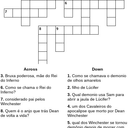
6
7
8
9
Across
Down
3.
Bruxa poderosa, mãe do Rei
1.
Como se chamava o demonio
do Inferno
de olhos amarelos
6.
Como se chama o Rei do
2.
filho de Lúcifer
Inferno?
3.
Qual demonio usa Sam para
7.
considerado pai pelos
abrir a jaula de Lúcifer?
Winchester
4.
um dos Cavaleiros do
8.
Quem é o anjo que trás Dean
apocalipse que morto por Dean
de volta a vida?
Winchester
5.
qual dos Winchester se tornou
demônio depois de morrer com