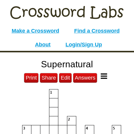
Make a Crossword
Find a Crossword
About
Login/Sign Up
Supernatural
Print
Share
Edit
Answers
1
2
3
4
5