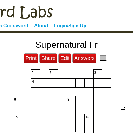
 a Crossword
About
Login/Sign Up
Supernatural Fr
Print
Share
Edit
Answers
1
2
3
4
8
9
12
15
16