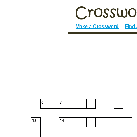
Make a Crossword
Find
6
7
11
13
14