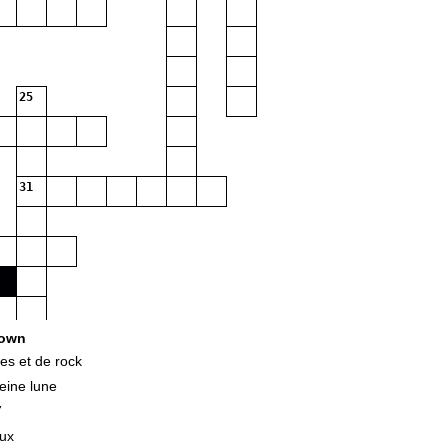
25
31
own
es et de rock
eine lune
7
ux