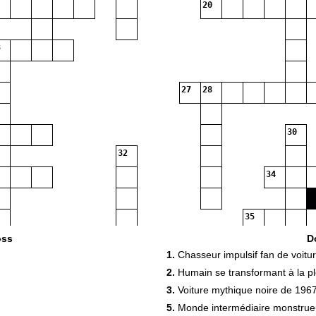
20
27
28
30
32
34
35
oss
D
1.
Chasseur impulsif fan de voitur
36
2.
Humain se transformant à la pl
3.
Voiture mythique noire de 196
38
5.
Monde intermédiaire monstrue