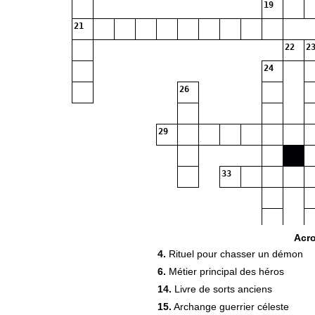
19
21
22
23
24
26
29
33
Acr
4.
Rituel pour chasser un démon
6.
Métier principal des héros
37
14.
Livre de sorts anciens
15.
Archange guerrier céleste