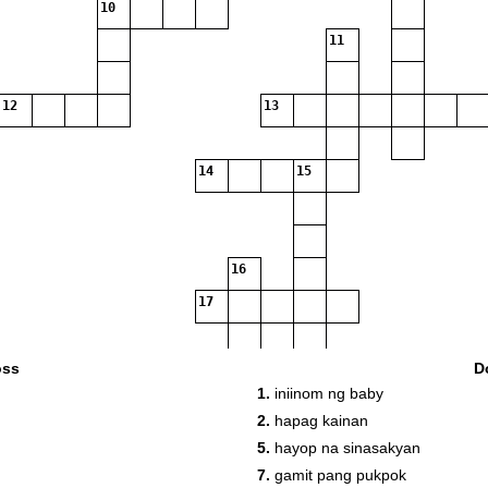
10
11
12
13
14
15
16
17
oss
D
1.
iniinom ng baby
2.
hapag kainan
5.
hayop na sinasakyan
7.
gamit pang pukpok