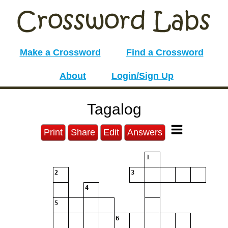
Make a Crossword
Find a Crossword
About
Login/Sign Up
Tagalog
Print
Share
Edit
Answers
1
2
3
4
5
6