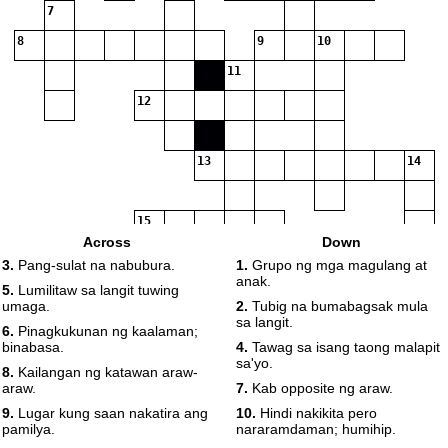
7
8
9
10
11
12
13
14
15
Across
Down
3.
Pang-sulat na nabubura.
1.
Grupo ng mga magulang at
anak.
5.
Lumilitaw sa langit tuwing
umaga.
2.
Tubig na bumabagsak mula
sa langit.
6.
Pinagkukunan ng kaalaman;
binabasa.
4.
Tawag sa isang taong malapit
sa'yo.
8.
Kailangan ng katawan araw-
araw.
7.
Kab opposite ng araw.
9.
Lugar kung saan nakatira ang
10.
Hindi nakikita pero
pamilya.
nararamdaman; humihip.