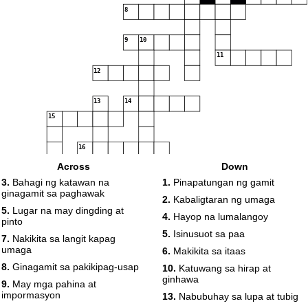
8
9
10
11
12
13
14
15
16
17
Across
Down
18
3.
Bahagi ng katawan na
1.
Pinapatungan ng gamit
ginagamit sa paghawak
2.
Kabaligtaran ng umaga
5.
Lugar na may dingding at
4.
Hayop na lumalangoy
pinto
5.
Isinusuot sa paa
7.
Nakikita sa langit kapag
umaga
6.
Makikita sa itaas
8.
Ginagamit sa pakikipag-usap
10.
Katuwang sa hirap at
ginhawa
9.
May mga pahina at
impormasyon
13.
Nabubuhay sa lupa at tubig