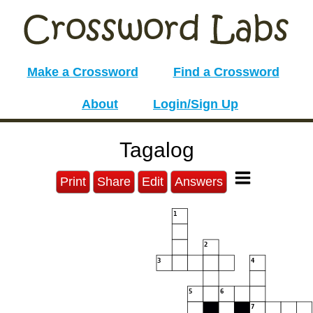
Make a Crossword
Find a Crossword
About
Login/Sign Up
Tagalog
Print
Share
Edit
Answers
1
2
3
4
5
6
7