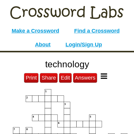
Make a Crossword
Find a Crossword
About
Login/Sign Up
technology
Print
Share
Edit
Answers
1
2
3
4
5
6
7
8