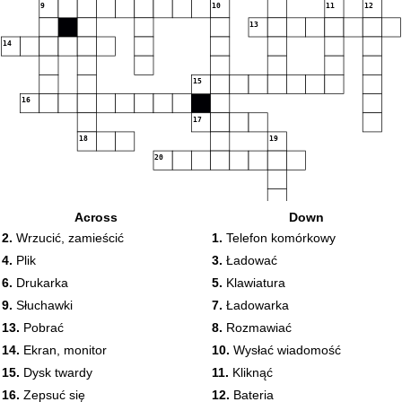
9
10
11
12
13
14
15
16
17
18
19
20
Across
Down
2.
Wrzucić, zamieścić
1.
Telefon komórkowy
4.
Plik
3.
Ładować
6.
Drukarka
5.
Klawiatura
9.
Słuchawki
7.
Ładowarka
13.
Pobrać
8.
Rozmawiać
14.
Ekran, monitor
10.
Wysłać wiadomość
15.
Dysk twardy
11.
Kliknąć
16.
Zepsuć się
12.
Bateria