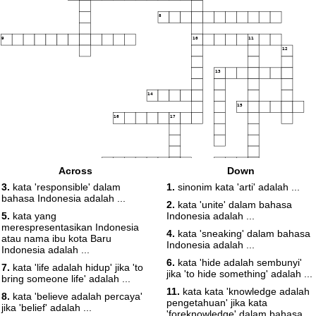
8
9
10
11
12
13
14
15
16
17
18
19
Across
Down
3.
kata 'responsible' dalam
1.
sinonim kata 'arti' adalah ...
bahasa Indonesia adalah ...
2.
kata 'unite' dalam bahasa
5.
kata yang
Indonesia adalah ...
merespresentasikan Indonesia
4.
kata 'sneaking' dalam bahasa
atau nama ibu kota Baru
Indonesia adalah ...
Indonesia adalah ...
6.
kata 'hide adalah sembunyi'
7.
kata 'life adalah hidup' jika 'to
jika 'to hide something' adalah ...
bring someone life' adalah ...
11.
kata kata 'knowledge adalah
8.
kata 'believe adalah percaya'
pengetahuan' jika kata
jika 'belief' adalah ...
'foreknowledge' dalam bahasa