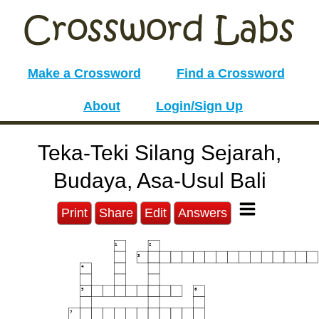
Make a Crossword
Find a Crossword
About
Login/Sign Up
Teka-Teki Silang Sejarah,
Budaya, Asa-Usul Bali
Print
Share
Edit
Answers
1
2
3
4
5
6
7