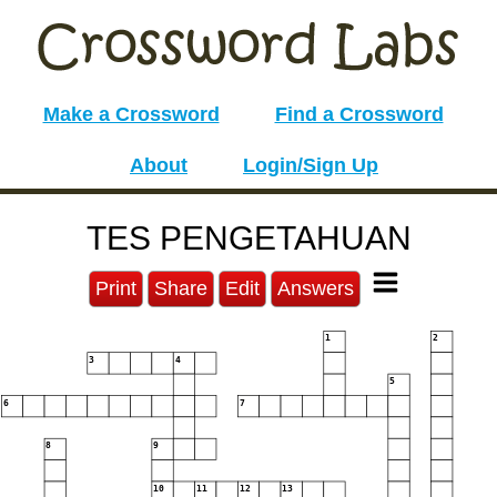
Make a Crossword
Find a Crossword
About
Login/Sign Up
TES PENGETAHUAN
Print
Share
Edit
Answers
1
2
3
4
5
6
7
8
9
10
11
12
13