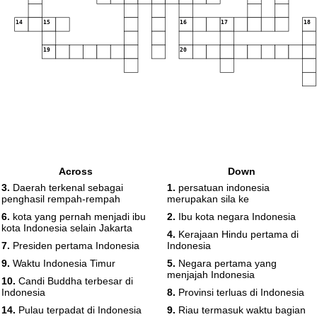
14
15
16
17
18
19
20
Across
Down
3.
Daerah terkenal sebagai
1.
persatuan indonesia
penghasil rempah-rempah
merupakan sila ke
6.
kota yang pernah menjadi ibu
2.
Ibu kota negara Indonesia
kota Indonesia selain Jakarta
4.
Kerajaan Hindu pertama di
7.
Presiden pertama Indonesia
Indonesia
9.
Waktu Indonesia Timur
5.
Negara pertama yang
menjajah Indonesia
10.
Candi Buddha terbesar di
Indonesia
8.
Provinsi terluas di Indonesia
14.
Pulau terpadat di Indonesia
9.
Riau termasuk waktu bagian