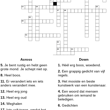
14
15
16
17
18
19
20
21
22
23
24
25
Across
Down
26
5.
Je bent rustig en hebt geen
1.
Héél erg boos, woedend.
grote mond. Je schept niet op.
2.
Een grappig gedicht van vijf
27
8.
Heel boos.
regels.
11.
Er verandert iets en iets
3.
Het mooiste en beste
anders verandert mee.
kunstwerk van een kunstenaar.
12.
Heel erg jong
4.
Een woord dat mensen
gebruiken om iemand te
13.
Heel erg oud
beledigen.
14.
Weghalen
6.
Gedichten
17.
Iets valt tegen, omdat het