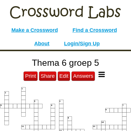
Make a Crossword
Find a Crossword
About
Login/Sign Up
Thema 6 groep 5
Print
Share
Edit
Answers
1
2
3
4
5
6
7
8
9
10
11
12
13