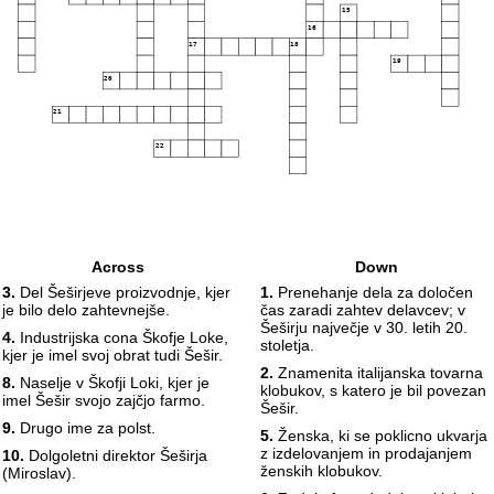
15
16
17
18
19
20
21
22
Across
Down
3.
Del Šeširjeve proizvodnje, kjer
1.
Prenehanje dela za določen
je bilo delo zahtevnejše.
čas zaradi zahtev delavcev; v
Šeširju največje v 30. letih 20.
4.
Industrijska cona Škofje Loke,
stoletja.
kjer je imel svoj obrat tudi Šešir.
2.
Znamenita italijanska tovarna
8.
Naselje v Škofji Loki, kjer je
klobukov, s katero je bil povezan
imel Šešir svojo zajčjo farmo.
Šešir.
9.
Drugo ime za polst.
5.
Ženska, ki se poklicno ukvarja
z izdelovanjem in prodajanjem
10.
Dolgoletni direktor Šeširja
ženskih klobukov.
(Miroslav).