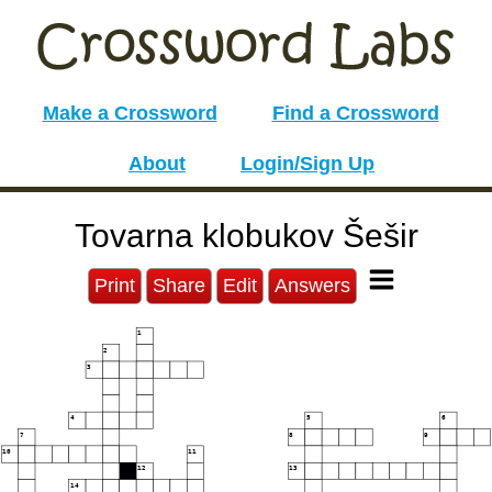
Make a Crossword
Find a Crossword
About
Login/Sign Up
Tovarna klobukov Šešir
Print
Share
Edit
Answers
1
2
3
4
5
6
7
8
9
10
11
12
13
14