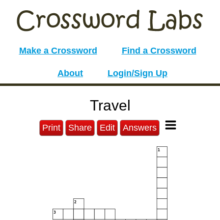
Make a Crossword
Find a Crossword
About
Login/Sign Up
Travel
Print
Share
Edit
Answers
1
2
3