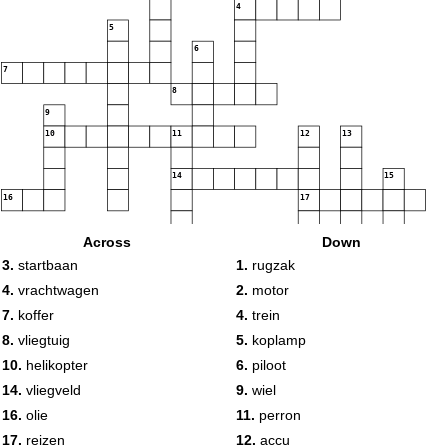
4
5
6
7
8
9
10
11
12
13
14
15
16
17
18
Across
Down
19
3.
startbaan
1.
rugzak
4.
vrachtwagen
2.
motor
7.
koffer
4.
trein
8.
vliegtuig
5.
koplamp
10.
helikopter
6.
piloot
14.
vliegveld
9.
wiel
16.
olie
11.
perron
17.
reizen
12.
accu