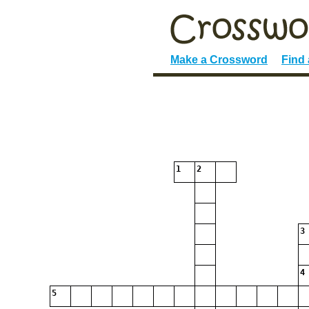
Make a Crossword
Find
1
2
3
4
5