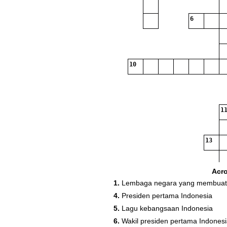
6
10
11
13
Acr
1.
Lembaga negara yang membuat
4.
Presiden pertama Indonesia
16
17
5.
Lagu kebangsaan Indonesia
6.
Wakil presiden pertama Indones