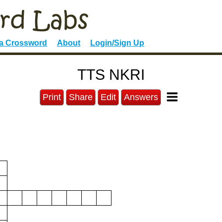
 a Crossword
About
Login/Sign Up
TTS NKRI
Print
Share
Edit
Answers