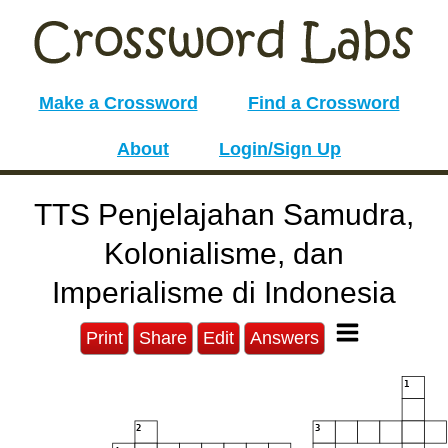
Make a Crossword
Find a Crossword
About
Login/Sign Up
TTS Penjelajahan Samudra,
Kolonialisme, dan
Imperialisme di Indonesia
Print
Share
Edit
Answers
1
2
3