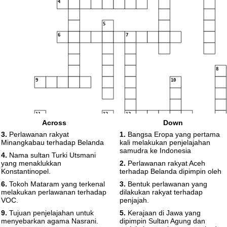
4
5
6
7
8
9
10
11
12
13
Across
Down
14
3.
Perlawanan rakyat
1.
Bangsa Eropa yang pertama
Minangkabau terhadap Belanda
kali melakukan penjelajahan
15
16
samudra ke Indonesia
4.
Nama sultan Turki Utsmani
yang menaklukkan
2.
Perlawanan rakyat Aceh
Konstantinopel.
terhadap Belanda dipimpin oleh
17
6.
Tokoh Mataram yang terkenal
3.
Bentuk perlawanan yang
melakukan perlawanan terhadap
dilakukan rakyat terhadap
VOC.
penjajah.
9.
Tujuan penjelajahan untuk
5.
Kerajaan di Jawa yang
menyebarkan agama Nasrani.
dipimpin Sultan Agung dan
18