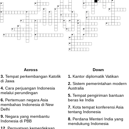
27
28
29
30
31
32
33
34
35
36
37
38
39
40
41
42
43
44
45
46
47
48
49
50
51
52
53
54
55
56
57
58
59
60
Across
Down
3.
Tempat perkembangan Katolik
1.
Kantor diplomatik Vatikan
di Jawa
2.
Sistem pemerintahan modern
4.
Cara perjuangan Indonesia
Australia
melalui perundingan
5.
Tempat pengiriman bantuan
6.
Pertemuan negara Asia
beras ke India
membahas Indonesia di New
7.
Kota tempat konferensi Asia
Delhi
tentang Indonesia
9.
Negara yang membantu
8.
Perdana Menteri India yang
Indonesia di PBB
mendukung Indonesia
12.
Pernyataan kemerdekaan