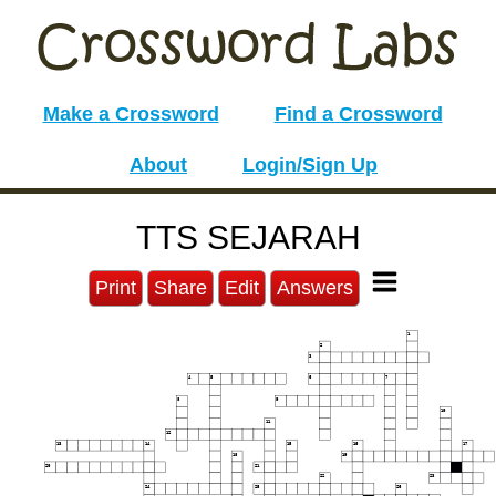
Make a Crossword
Find a Crossword
About
Login/Sign Up
TTS SEJARAH
Print
Share
Edit
Answers
1
2
3
4
5
6
7
8
9
10
11
12
13
14
15
16
17
18
19
20
21
22
23
24
25
26