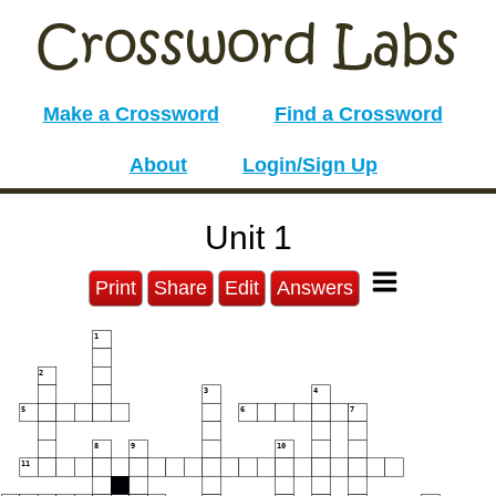
Make a Crossword
Find a Crossword
About
Login/Sign Up
Unit 1
Print
Share
Edit
Answers
1
2
3
4
5
6
7
8
9
10
11