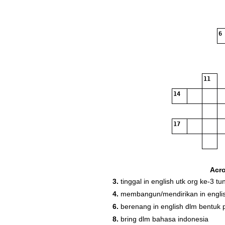
6
11
14
17
Acr
3.
tinggal in english utk org ke-3 tu
4.
membangun/mendirikan in engli
6.
berenang in english dlm bentuk p
8.
bring dlm bahasa indonesia