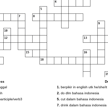
4
5
7
8
9
10
12
13
15
16
18
1
20
oss
D
nggal
1.
berpikir in english utk he/she/it
sh
2.
do dlm bahasa indonesia
articiple/verb3
5.
cut dalam bahasa indonesia
7.
drink dalam bahasa indonesia