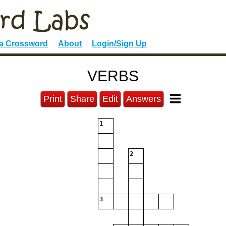
 a Crossword
About
Login/Sign Up
VERBS
Print
Share
Edit
Answers
1
2
3