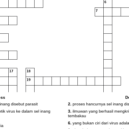
6
7
17
18
19
22
23
24
25
oss
D
nang disebut parasit
2.
proses hancurnya sel inang di
k virus ke dalam sel inang
3.
ilmuwan yang berhasil mengkri
tembakau
6.
yang bukan ciri dari virus adal
28
ia