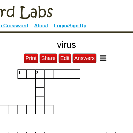
 a Crossword
About
Login/Sign Up
virus
Print
Share
Edit
Answers
1
2