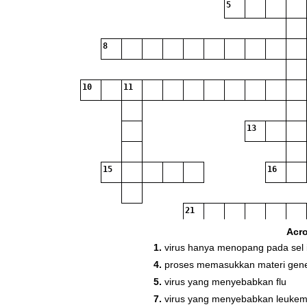
5
8
10
11
13
15
16
21
Acr
1.
virus hanya menopang pada sel i
26
4.
proses memasukkan materi geneti
5.
virus yang menyebabkan flu
7.
virus yang menyebabkan leukem