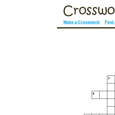
Make a Crossword
Find
3
4