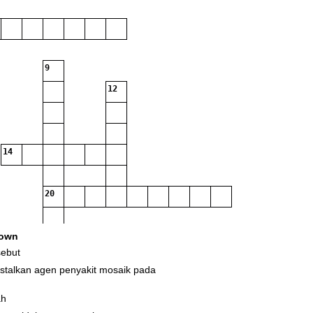
9
12
14
20
own
sebut
27
stalkan agen penyakit mosaik pada
ah