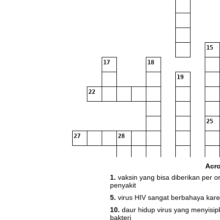
15
17
18
19
22
25
27
28
Acr
1.
vaksin yang bisa diberikan per 
29
penyakit
5.
virus HIV sangat berbahaya ka
10.
daur hidup virus yang menyisi
bakteri