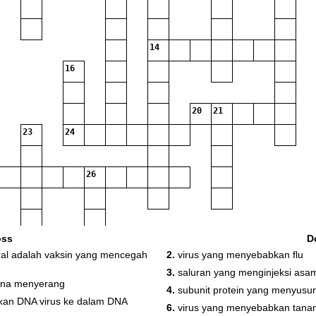
14
16
20
21
23
24
26
oss
D
oral adalah vaksin yang mencegah
2.
virus yang menyebabkan flu
3.
saluran yang menginjeksi asam
rena menyerang
4.
subunit protein yang menyusun
pkan DNA virus ke dalam DNA
6.
virus yang menyebabkan tanam