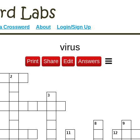
 a Crossword
About
Login/Sign Up
virus
Print
Share
Edit
Answers
2
3
8
9
11
12