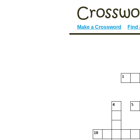
Make a Crossword
Find
1
4
5
10