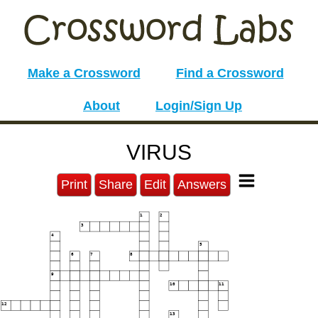
Make a Crossword
Find a Crossword
About
Login/Sign Up
VIRUS
Print
Share
Edit
Answers
1
2
3
4
5
6
7
8
9
10
11
12
13