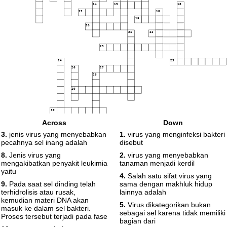
14
15
16
17
18
19
20
21
22
23
24
25
26
27
28
29
30
Across
Down
3.
jenis virus yang menyebabkan
1.
virus yang menginfeksi bakteri
pecahnya sel inang adalah
disebut
8.
Jenis virus yang
2.
virus yang menyebabkan
mengakibatkan penyakit leukimia
tanaman menjadi kerdil
yaitu
4.
Salah satu sifat virus yang
9.
Pada saat sel dinding telah
sama dengan makhluk hidup
terhidrolisis atau rusak,
lainnya adalah
kemudian materi DNA akan
5.
Virus dikategorikan bukan
masuk ke dalam sel bakteri.
sebagai sel karena tidak memiliki
Proses tersebut terjadi pada fase
bagian dari