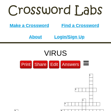
Make a Crossword
Find a Crossword
About
Login/Sign Up
VIRUS
Print
Share
Edit
Answers
1
2
3
4
5
6