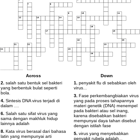
7
8
9
10
11
12
13
14
15
16
17
18
19
20
21
22
23
24
25
26
27
Across
Down
2.
salah satu bentuk sel bakteri
1.
penyakit flu di sebabkan oleh
yang berbentuk bulat seperti
virus...
bola.
3.
Fase perkembangbiakan virus
4.
Sintesis DNA virus terjadi di
yang pada proses tahapannya
dalam ....
materi genetik (DNA) menempel
pada bakteri atau sel inang,
6.
Salah satu sifat virus yang
karena disebabkan bakteri
sama dengan makhluk hidup
mempunyai daya tahan disebut
lainnya adalah
dengan istilah fase
8.
Kata virus berasal dari bahasa
5.
virus yang menyebabkan
latin yang mempunyai arti
penyakit rubela adalah...