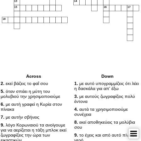
13
14
15
16
17
18
Across
Down
2.
εκεί βάζεις το φαΐ σου
1.
με αυτό υπογραμμίζεις ότι λέει
η δασκάλα για απ' έξω
5.
όταν σπάει η μύτη του
μολυβιού την χρησιμοποιούμε
3.
με αυτούς ζωγραφίζεις πολύ
έντονα
6.
με αυτή γραφεί η Κυρία στον
πίνακα
4.
αυτά τα χρησιμοποιούμε
συνέχεια
7.
με αυτήν σβήνεις
8.
εκεί αποθηκεύεις τα μολύβια
9.
λόγο Κορωναιού τα ανοίγουμε
σου
για να αερίζεται η τάξη μπλοκ εκεί
ζωγραφίζεις την ώρα των
9.
το έχεις και από αυτό πίνεις
εικαστικών
νερό