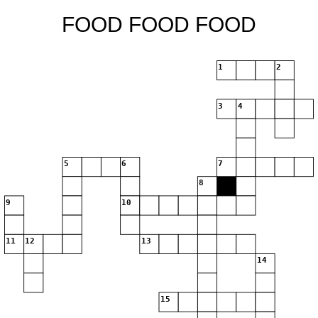
FOOD FOOD FOOD
1
2
3
4
5
6
7
8
9
10
11
12
13
14
15