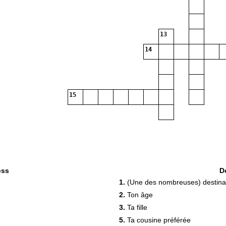
13
14
15
oss
D
1.
(Une des nombreuses) destinat
2.
Ton âge
3.
Ta fille
5.
Ta cousine préférée