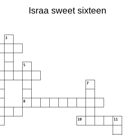
Israa sweet sixteen
3
5
7
8
10
11