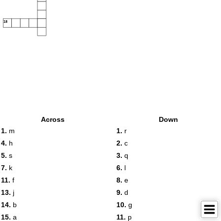
18
Across
Down
1.
m
1.
r
4.
h
2.
c
5.
s
3.
q
7.
k
6.
l
11.
f
8.
e
13.
j
9.
d
14.
b
10.
g
15.
a
11.
p