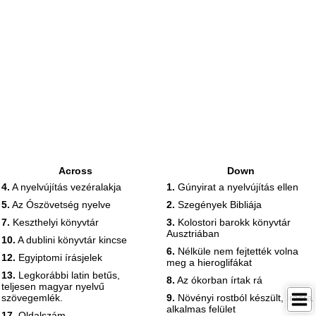
Across
Down
4.
A nyelvújítás vezéralakja
1.
Gúnyirat a nyelvújítás ellen
5.
Az Ószövetség nyelve
2.
Szegények Bibliája
7.
Keszthelyi könyvtár
3.
Kolostori barokk könyvtár
Ausztriában
10.
A dublini könyvtár kincse
6.
Nélküle nem fejtették volna
12.
Egyiptomi írásjelek
meg a hieroglifákat
13.
Legkorábbi latin betűs,
8.
Az ókorban írtak rá
teljesen magyar nyelvű
szövegemlék.
9.
Növényi rostból készült, írásra
alkalmas felület
17.
Oldalszám