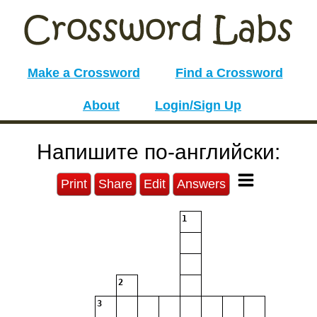
Make a Crossword
Find a Crossword
About
Login/Sign Up
Напишите по-английски:
Print
Share
Edit
Answers
1
2
3