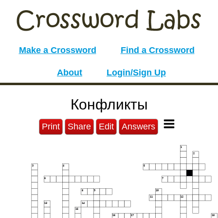
Make a Crossword
Find a Crossword
About
Login/Sign Up
Конфликты
Print
Share
Edit
Answers
1
2
3
4
5
6
7
8
9
10
11
12
13
14
15
16
17
18