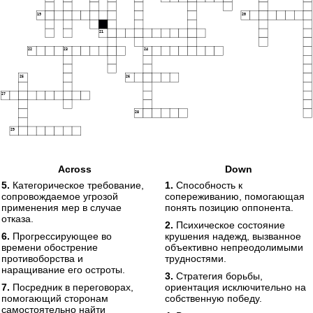
19
20
21
22
23
24
25
26
27
28
29
Across
Down
5.
Категорическое требование,
1.
Способность к
сопровождаемое угрозой
сопереживанию, помогающая
применения мер в случае
понять позицию оппонента.
отказа.
2.
Психическое состояние
6.
Прогрессирующее во
крушения надежд, вызванное
времени обострение
объективно непреодолимыми
противоборства и
трудностями.
наращивание его остроты.
3.
Стратегия борьбы,
7.
Посредник в переговорах,
ориентация исключительно на
помогающий сторонам
собственную победу.
самостоятельно найти