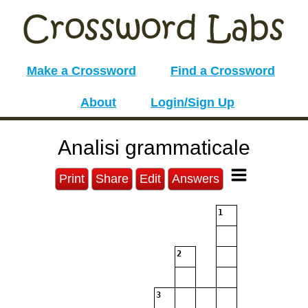
Make a Crossword
Find a Crossword
About
Login/Sign Up
Analisi grammaticale
Print
Share
Edit
Answers
1
2
3