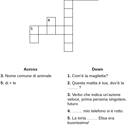
4
5
Across
Down
3.
Nome comune di animale
1.
Com'è la maglietta?
5.
di + le
2.
Questa matita è tua, dov'è la
......... ?
3.
Verbo che indica un'azione
veloce, prima persona singolare,
futuro
4.
......... mio telefono si è rotto.
5.
La torta ......... Elisa era
buonissima!