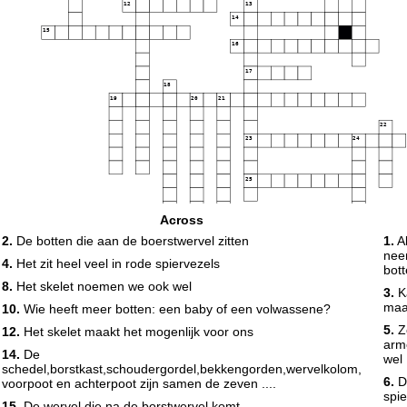
12
13
14
15
16
17
18
19
20
21
22
23
24
25
Across
2.
De botten die aan de boerstwervel zitten
1.
Al
neem
4.
Het zit heel veel in rode spiervezels
bot
8.
Het skelet noemen we ook wel
3.
Ka
maar
10.
Wie heeft meer botten: een baby of een volwassene?
5.
Z
12.
Het skelet maakt het mogenlijk voor ons
arm
14.
De
wel
schedel,borstkast,schoudergordel,bekkengorden,wervelkolom,
6.
D
voorpoot en achterpoot zijn samen de zeven ....
spi
15.
De wervel die na de borstwervel komt