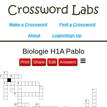
Make a Crossword
Find a Crossword
About
Login/Sign Up
Biologie H1A Pablo
Print
Share
Edit
Answers
1
2
3
4
5
6
7
8
9
10
11