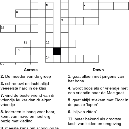
6
7
8
9
10
11
12
13
14
15
Across
Down
2.
De moeder van de groep
1.
gaat alleen met jongens van
het bona
3.
schreeuwt en lacht altijd
veeeelste hard in de klas
4.
wordt boos als dr vriendje met
een vriendin naar de Mac gaat
7.
vind de beste vriend van dr
vriendje leuker dan dr eigen
5.
gaat altijd stiekem met Floor in
vriendje
de pauze ‘lopen’
8.
iedereen is bang voor haar,
6.
‘blijven zitten’
komt van mavo en heel erg
11.
beter bekend als grootste
bezig met kleding
kech van leiden en omgeving
9.
meeste kans om school op te