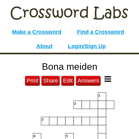
Make a Crossword
Find a Crossword
About
Login/Sign Up
Bona meiden
Print
Share
Edit
Answers
1
2
3
4
5