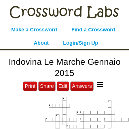
Make a Crossword
Find a Crossword
About
Login/Sign Up
Indovina Le Marche Gennaio
2015
Print
Share
Edit
Answers
1
2
3
4
5
6
7
8
9
10