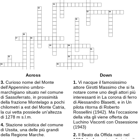
11
12
13
14
15
16
17
18
19
20
21
22
23
24
25
26
Across
Down
27
28
3.
Curioso nome del Monte
1.
Vi nacque il famosissimo
dell'Appennino umbro-
attore Girotti Massimo che si fa
marchigiano situato nel comune
notare come uno degli attori più
di Sassoferrato, in prossimità
interessanti in La corona di ferro
29
della frazione Montelago a pochi
di Alessandro Blasetti, e in Un
chilometri a est del Monte Catria,
pilota ritorna di Roberto
la cui vetta possiede un'altezza
Rossellini (1942). Ma l’occasione
di 1278 m s.l.m.
della vita gli viene offerta da
Luchino Visconti con Ossessione
4.
Stazione sciistica del comune
(1943)
di Ussita, una delle più grandi
della Regione Marche.
2.
Il Beato da Offida nato nel