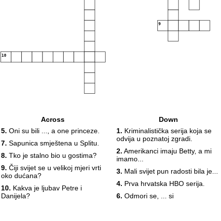
9
10
Across
Down
5.
Oni su bili ..., a one princeze.
1.
Kriminalistička serija koja se
odvija u poznatoj zgradi.
7.
Sapunica smještena u Splitu.
2.
Amerikanci imaju Betty, a mi
8.
Tko je stalno bio u gostima?
imamo...
9.
Čiji svijet se u velikoj mjeri vrti
3.
Mali svijet pun radosti bila je...
oko dućana?
4.
Prva hrvatska HBO serija.
10.
Kakva je ljubav Petre i
Danijela?
6.
Odmori se, ... si