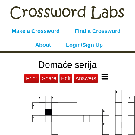
Make a Crossword
Find a Crossword
About
Login/Sign Up
Domaće serija
Print
Share
Edit
Answers
1
2
3
4
5
6
7
8