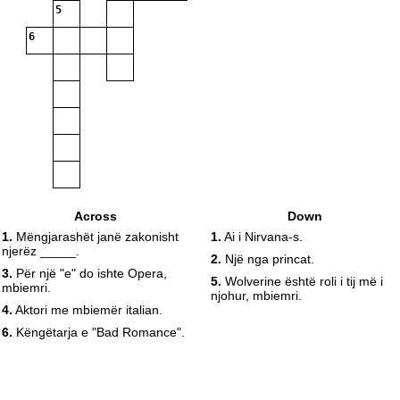
5
6
Across
Down
1.
Mëngjarashët janë zakonisht
1.
Ai i Nirvana-s.
njerëz _____.
2.
Një nga princat.
3.
Për një "e" do ishte Opera,
5.
Wolverine është roli i tij më i
mbiemri.
njohur, mbiemri.
4.
Aktori me mbiemër italian.
6.
Këngëtarja e "Bad Romance".