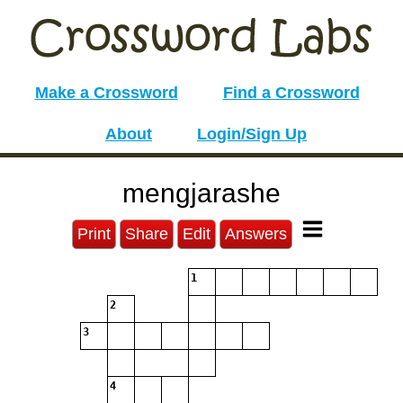
Make a Crossword
Find a Crossword
About
Login/Sign Up
mengjarashe
Print
Share
Edit
Answers
1
2
3
4