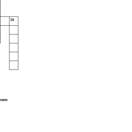
16
own