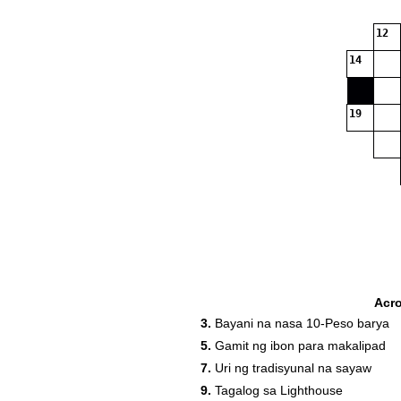
12
14
19
Acr
3.
Bayani na nasa 10-Peso barya
5.
Gamit ng ibon para makalipad
7.
Uri ng tradisyunal na sayaw
9.
Tagalog sa Lighthouse