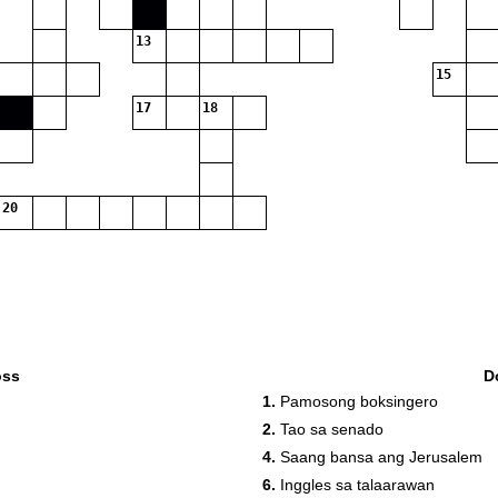
13
15
17
18
20
oss
D
1.
Pamosong boksingero
2.
Tao sa senado
4.
Saang bansa ang Jerusalem
6.
Inggles sa talaarawan