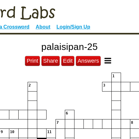
 a Crossword
About
Login/Sign Up
palaisipan-25
Print
Share
Edit
Answers
1
2
3
6
7
8
9
10
11