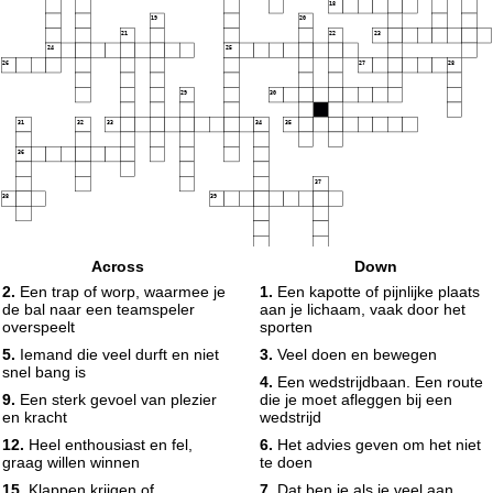
18
19
20
21
22
23
24
25
26
27
28
29
30
31
32
33
34
35
36
37
38
39
Across
Down
2.
Een trap of worp, waarmee je
1.
Een kapotte of pijnlijke plaats
de bal naar een teamspeler
aan je lichaam, vaak door het
overspeelt
sporten
5.
Iemand die veel durft en niet
3.
Veel doen en bewegen
snel bang is
4.
Een wedstrijdbaan. Een route
9.
Een sterk gevoel van plezier
die je moet afleggen bij een
en kracht
wedstrijd
12.
Heel enthousiast en fel,
6.
Het advies geven om het niet
graag willen winnen
te doen
15.
Klappen krijgen of
7.
Dat ben je als je veel aan