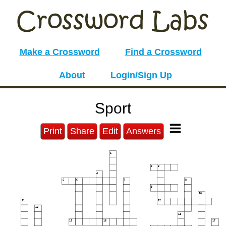
Make a Crossword
Find a Crossword
About
Login/Sign Up
Sport
Print
Share
Edit
Answers
1
2
3
4
5
6
7
8
9
10
11
12
13
14
15
16
17