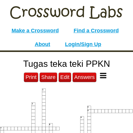
Make a Crossword
Find a Crossword
About
Login/Sign Up
Tugas teka teki PPKN
Print
Share
Edit
Answers
1
2
3
4
5
6
7