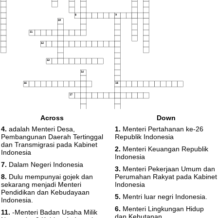
8
9
10
11
12
13
14
15
16
17
Across
Down
18
4.
adalah Menteri Desa,
1.
Menteri Pertahanan ke-26
19
Pembangunan Daerah Tertinggal
Republik Indonesia
dan Transmigrasi pada Kabinet
2.
Menteri Keuangan Republik
Indonesia
Indonesia
7.
Dalam Negeri Indonesia
3.
Menteri Pekerjaan Umum dan
8.
Dulu mempunyai gojek dan
Perumahan Rakyat pada Kabinet
sekarang menjadi Menteri
Indonesia
Pendidikan dan Kebudayaan
5.
Mentri luar negri Indonesia.
Indonesia.
6.
Menteri Lingkungan Hidup
11.
-Menteri Badan Usaha Milik
dan Kehutanan.