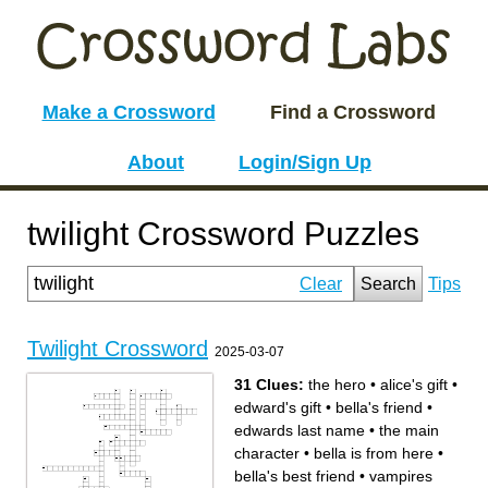
Make a Crossword
Find a Crossword
About
Login/Sign Up
twilight Crossword Puzzles
Clear
Search
Tips
Twilight Crossword
2025-03-07
31 Clues:
the hero
•
alice's gift
•
edward's gift
•
bella's friend
•
edwards last name
•
the main
character
•
bella is from here
•
bella's best friend
•
vampires