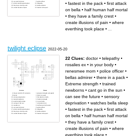
can see the future
police officer
•
fastest in the pack
•
first attack
where everthing took place
telepathy
they have a family crest
bellas admirer
create illusions of pain
fastest in the pack
on bella
•
half human half mortal
•
they have a family crest
•
create illusions of pain
•
where
everthing took place
•
...
twilight eclipse
2022-05-20
22 Clues:
doctor
•
telepathy
•
rosalies ex
•
in your body
•
renesmee mom
•
police officer
•
bellas admirer
•
there in a pack
•
Extreme strength
•
trained
newborns
•
cant go in the sun
•
Across
Down
theyve ruled for 25 centuries
physical strength and speed
can see the future
•
sensory
doctor
there in a pack
sensory deprivation
first attack on bella
trained newborns
Extreme strength
watches bella sleep
in your body
deprivation
•
watches bella sleep
cant go in the sun
renesmee mom
rosalies ex
half human half mortal
can see the future
police officer
•
fastest in the pack
•
first attack
where everthing took place
telepathy
they have a family crest
bellas admirer
create illusions of pain
fastest in the pack
on bella
•
half human half mortal
•
they have a family crest
•
create illusions of pain
•
where
everthing took place
•
...