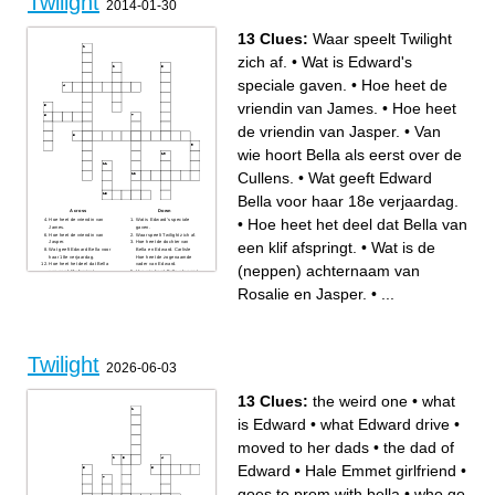
Twilight
2014-01-30
13 Clues:
Waar speelt Twilight
zich af.
•
Wat is Edward's
speciale gaven.
•
Hoe heet de
vriendin van James.
•
Hoe heet
de vriendin van Jasper.
•
Van
wie hoort Bella als eerst over de
Cullens.
•
Wat geeft Edward
Bella voor haar 18e verjaardag.
Across
Down
•
Hoe heet het deel dat Bella van
Hoe heet de vriendin van
Wat is Edward's speciale
James.
gaven.
Hoe heet de vriendin van
Waar speelt Twilight zich af.
een klif afspringt.
•
Wat is de
Jasper.
Hoe heet de dochter van
Wat geeft Edward Bella voor
Bella en Edward. Carlisle
haar 18e verjaardag.
Hoe heet de zogenaamde
Hoe heet het deel dat Bella
vader van Edward.
(neppen) achternaam van
van een klif afspringt.
Van wie hoort Bella als eerst
Hoe heet de sterkste
over de Cullens.
mannelijke vampier bij de
Bij welke indianenstam hoort
Rosalie en Jasper.
•
...
Cullens.
Jacob. Bruin Welke kleur is
Jacob als hij een weerwolf is.
Wat was de achternaam van
Bella voor ze trouwde met
Edward.
Hoe heet de vampier die
Bella achterna ging in deel 1.
Wat is de (neppen)
achternaam van Rosalie en
Twilight
Jasper.
2026-06-03
13 Clues:
the weird one
•
what
is Edward
•
what Edward drive
•
moved to her dads
•
the dad of
Edward
•
Hale Emmet girlfriend
•
goes to prom with bella
•
who go