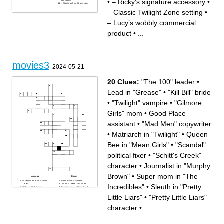
•
– Ricky’s signature accessory
•
accessory
– Studio behind I Love Lucy
– Classic Twilight Zone setting
•
– Lucy’s wobbly commercial
product
•
...
movies3
2024-05-21
20 Clues:
"The 100" leader
•
Lead in "Grease"
•
"Kill Bill" bride
•
"Twilight" vampire
•
"Gilmore
Girls" mom
•
Good Place
assistant
•
"Mad Men" copywriter
•
Matriarch in "Twilight"
•
Queen
Bee in "Mean Girls"
•
"Scandal"
political fixer
•
"Schitt's Creek"
character
•
Journalist in "Murphy
Brown"
•
Super mom in "The
Across
Down
Eccentric mom in "Schitt's
Good Place assistant
Creek"
"Schitt's Creek" character
Incredibles"
•
Sleuth in "Pretty
"Gilmore Girls" mom
Fashion boss in "The Devil
"The 100" leader
Wears Prada"
Parisian adventures in "Emily
Super mom in "The
Little Liars"
•
"Pretty Little Liars"
in Paris"
Incredibles"
Matriarch in "Twilight"
Queen Bee in "Mean Girls"
"Mad Men" copywriter
"Kill Bill" bride
character
•
...
Sleuth in "Pretty Little Liars"
Lorelai's daughter in "Gilmore
"Scandal" political fixer
Girls"
Journalist in "Murphy Brown"
"Twilight" vampire
Lead in "Grease"
"Pretty Little Liars" character
"Twilight" human turned
vampire