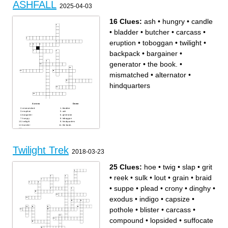
ASHFALL
2025-04-03
16 Clues:
ash
•
hungry
•
candle
•
bladder
•
butcher
•
carcass
•
eruption
•
toboggan
•
twilight
•
backpack
•
bargainer
•
generator
•
the book.
•
mismatched
•
alternator
•
hindquarters
Across
Down
mismatched
bladder
eruption
ash
bargainer
generator
hungry
toboggan
twilight
hindquarters
butcher
the book.
carcass
backpack
candle
alternator
Twilight Trek
2018-03-23
25 Clues:
hoe
•
twig
•
slap
•
grit
•
reek
•
sulk
•
lout
•
grain
•
braid
•
suppe
•
plead
•
crony
•
dinghy
•
exodus
•
indigo
•
capsize
•
pothole
•
blister
•
carcass
•
compound
•
lopsided
•
suffocate