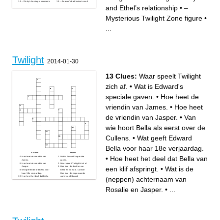
– Ricky’s backup instruments
– Beaver’s bad haircut result
and Ethel’s relationship
•
–
Mysterious Twilight Zone figure
•
...
Twilight
2014-01-30
13 Clues:
Waar speelt Twilight
zich af.
•
Wat is Edward's
speciale gaven.
•
Hoe heet de
vriendin van James.
•
Hoe heet
de vriendin van Jasper.
•
Van
wie hoort Bella als eerst over de
Cullens.
•
Wat geeft Edward
Bella voor haar 18e verjaardag.
Across
Down
•
Hoe heet het deel dat Bella van
Hoe heet de vriendin van
Wat is Edward's speciale
James.
gaven.
Hoe heet de vriendin van
Waar speelt Twilight zich af.
een klif afspringt.
•
Wat is de
Jasper.
Hoe heet de dochter van
Wat geeft Edward Bella voor
Bella en Edward. Carlisle
haar 18e verjaardag.
Hoe heet de zogenaamde
Hoe heet het deel dat Bella
vader van Edward.
(neppen) achternaam van
van een klif afspringt.
Van wie hoort Bella als eerst
Hoe heet de sterkste
over de Cullens.
mannelijke vampier bij de
Bij welke indianenstam hoort
Rosalie en Jasper.
•
...
Cullens.
Jacob. Bruin Welke kleur is
Jacob als hij een weerwolf is.
Wat was de achternaam van
Bella voor ze trouwde met
Edward.
Hoe heet de vampier die
Bella achterna ging in deel 1.
Wat is de (neppen)
achternaam van Rosalie en
Jasper.