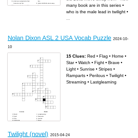
what can vampires do that
has
humans can't do
where did Bella move away
many book are in this series
•
how many book are in this
from
series
where did she move to
what is edwards power
what class did Bella and
who is the male lead in twilight
•
what is the last book in
Edward meet
twlight series
who is the male lead in
what is edwards last night
twilight
...
what is jabobs last night
what is Bella last name
who is Bella dads name
Nolan Dixon ASL 2 USA Vocab Puzzle
2024-10-
10
15 Clues:
Red
•
Flag
•
Home
•
Star
•
Watch
•
Fight
•
Brave
•
Light
•
Sunrise
•
Stripes
•
Ramparts
•
Perilous
•
Twilight
•
Streaming
•
Lastgleaming
Across
Down
Watch
Lastgleaming
Fight
Ramparts
Flag
Sunrise
Streaming
Brave
Stripes
Perilous
Twilight
Light
Red
Home
Twilight (novel)
Star
2015-04-24