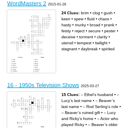
quality meat"
WordMasters 2
2015-01-26
24 Clues:
brim
•
clog
•
gush
•
keen
•
spew
•
fluid
•
chaos
•
hasty
•
murky
•
broad
•
prank
•
feisty
•
reject
•
secure
•
pester
•
deceive
•
torment
•
clarity
•
utensil
•
tempest
•
twilight
•
stagnant
•
daybreak
•
spirited
Across
Down
clog
brim
fluid
gush
chaos
feisty
spew
hasty
torment
keen
clarity
deceive
tempest
utensil
secure
twilight
daybreak
reject
spirited
murky
prank
stagnant
pester
broad
16 - 1950s Television Shows
2025-03-27
15 Clues:
– Ethel’s husband
•
–
Lucy’s last name
•
– Beaver’s
last name
•
– Rod Serling’s role
•
– Beaver’s ruined gift
•
– Lucy
and Ricky’s home
•
– Actor who
played Ricky
•
– Beaver’s older
Across
Down