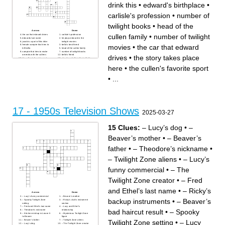
drink this
•
edward's birthplace
•
carlisle's profession
•
number of
twilight books
•
head of the
Across
Down
cullen family
•
number of twilight
the car that edward drives
carlisle's profession
edwards last name
he plays edward in the
jacob is a part of this tribe
twilight movies
movies
•
the car that edward
female vampire that tries to
bella's best friend
kill bella
head of the cullen family
vampire that tries to make
number of twilight books
amends with the cullens
bella's friend
drives
•
the story takes place
the cullen's favorite sport
she plays bella in the twilight
the hero
movies
edward is this type of
"and so the lion fell in love
here
•
the cullen's favorite sport
creature
with the ____"
the instrument that edward
bella is from here
plays
he plays jacob in the twilight
•
...
vampires drink this
movies
alice's gift
edward's birthplace
the main character
male vampire that tries to kill
the quileutes are descended
bella
from this animal
number of twilight movies
edward's gift
edward went here to escape
bella's scent
the cullens call themselves
17 - 1950s Television Shows
this
2025-03-27
the story takes place here
number of members in the
cullen family
15 Clues:
– Lucy’s dog
•
–
Beaver’s mother
•
– Beaver’s
father
•
– Theodore’s nickname
•
– Twilight Zone aliens
•
– Lucy’s
funny commercial
•
– The
Twilight Zone creator
•
– Fred
and Ethel’s last name
•
– Ricky’s
Across
Down
– Lucy’s funny commercial
– Beaver’s mother
backup instruments
•
– Beaver’s
– Spooky Twilight Zone
– Ricky’s club’s instrument
setting
section
– Fred and Ethel’s last name
– Lucy and Ethel’s
bad haircut result
•
– Spooky
– Theodore’s nickname
relationship
– Kitchen mishap in Leave It
– Mysterious Twilight Zone
to Beaver
figure
Twilight Zone setting
•
– Lucy
– Beaver’s father
– Twilight Zone aliens
– Lucy’s dog
– The Twilight Zone creator