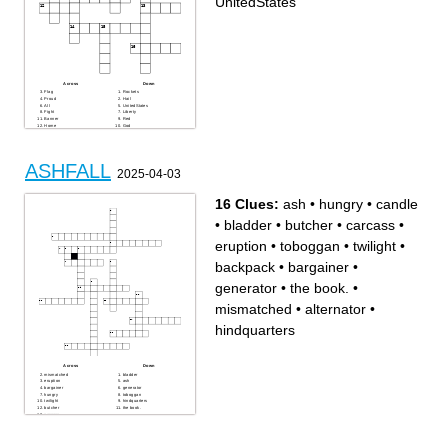
UnitedStates
Across
Down
Flag
Rockets
Proud
Hail
All
UnitedStates
Fight
Liberty
Banner
Red
Home
God
Dawn
Light
Twilight
Stars
ASHFALL
2025-04-03
16 Clues:
ash
•
hungry
•
candle
•
bladder
•
butcher
•
carcass
•
eruption
•
toboggan
•
twilight
•
backpack
•
bargainer
•
generator
•
the book.
•
mismatched
•
alternator
•
hindquarters
Across
Down
mismatched
bladder
eruption
ash
bargainer
generator
hungry
toboggan
twilight
hindquarters
butcher
the book.
carcass
backpack
candle
alternator