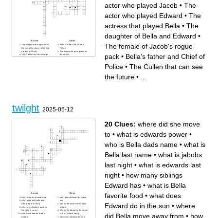
actor who played Jacob
•
The
actor who played Edward
•
The
actress that played Bella
•
The
daughter of Bella and Edward
•
Across
Down
The female of Jacob's rogue
The singer and songwriter of
Bella's father and Chief of
the song that plays in the end
Police
credits of BD:pt2
The main wolf protagonist of
pack
•
Bella's father and Chief of
The Cullen that can change
the series
the mood of anyone
The actress that played Bella
What Jacob did to Renesmee
The first thing Bella ate after
Police
•
The Cullen that can see
What Bella said Edwards
her turning
skin was like when he
The Cullen that can see the
revealed himself as a
future
vampire
What Bella feared the most
the future
•
...
The adoptive father of all
The Cullen who disliked
Cullen's
Bella and didn't want her
The vampire that went after
changed
Bella for three films
The thing that kills Bella
The group of vampires that
The daughter of Bella and
target the Cullen's, Aro is
Edward
apart of this group
What the Cullen's eat
The main human protagonist
The youngest of Jacob's
of the series
rogue pack
twilght
The actor who played
The actor who played Jacob
2025-05-12
Edward
The bad vampire that targets
The buffest looking Cullen
the Cullen family
The female of Jacob's rogue
pack
20 Clues:
where did she move
The main vampire
protagonist of the series
to
•
what is edwards power
•
who is Bella dads name
•
what is
Bella last name
•
what is jabobs
last night
•
what is edwards last
night
•
how many siblings
Edward has
•
what is Bella
favorite food
•
what does
Across
Down
what is Bella favorite food
what does Edward do in the
what book did bella and
sun
Edward do in the sun
•
where
edward get married
who is the main werewolf in
what is my favtiore book in
twilight
the twilght series
who is the doctor is the doctor
who is the female lead in
in the Cullen's family
did Bella move away from
•
how
twilight
how many siblings Edward