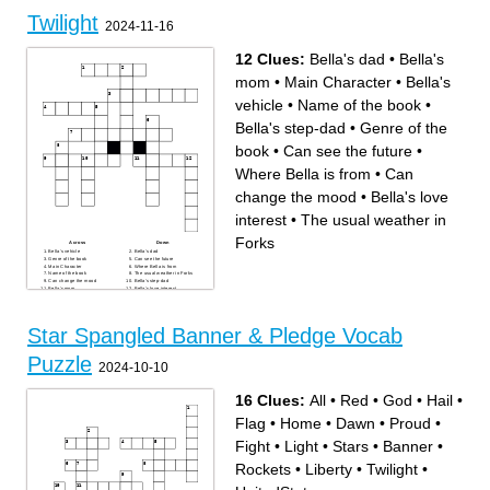
Twilight
2024-11-16
12 Clues:
Bella's dad
•
Bella's
mom
•
Main Character
•
Bella's
vehicle
•
Name of the book
•
Bella's step-dad
•
Genre of the
book
•
Can see the future
•
Where Bella is from
•
Can
change the mood
•
Bella's love
interest
•
The usual weather in
Forks
Across
Down
Bella's vehicle
Bella's dad
Genre of the book
Can see the future
Main Character
Where Bella is from
Name of the book
The usual weather in Forks
Can change the mood
Bella's step-dad
Bella's mom
Bella's love interest
Star Spangled Banner & Pledge Vocab
Puzzle
2024-10-10
16 Clues:
All
•
Red
•
God
•
Hail
•
Flag
•
Home
•
Dawn
•
Proud
•
Fight
•
Light
•
Stars
•
Banner
•
Rockets
•
Liberty
•
Twilight
•