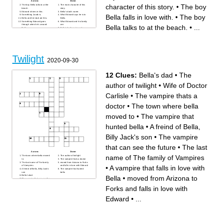
Across
Down
character of this story.
•
The boy
The boy Bella talks to at the
The main character of this
beach.
story.
Edward shines in this.
Bella's dad's name.
Bella falls in love with.
•
The boy
Something Jacob is.
What Edward says he is to
Bella and her dad are this.
Bella.
Something Edward goes
What Edward and his family
through when he's around
are.
Bella talks to at the beach.
•
...
Bella.
Bella's feelings toward
Edward.
The boy Bella falls in love
with.
Town where Bella moves to.
Twilight
2020-09-30
12 Clues:
Bella's dad
•
The
author of twilight
•
Wife of Doctor
Carlisle
•
The vampire thats a
doctor
•
The town where bella
moved to
•
The vampire that
hunted bella
•
A freind of Bella,
Billy Jack's son
•
The vampire
that can see the future
•
The last
Across
Down
name of The family of Vampires
The town where bella moved
The author of twilight
to
The vampire thats a doctor
The last name of The family
moved from Arizona to Forks
•
A vampire that falls in love with
of Vampires
and falls in love with Edward
A freind of Bella, Billy Jack's
The vampire that hunted
son
bella
Bella's dad
Bella
•
moved from Arizona to
The vampire that can see the
future
A vampire that falls in love
Forks and falls in love with
with Bella
The vampire that can sense
and manipulate the emotions
Edward
•
...
of people
Wife of Doctor Carlisle