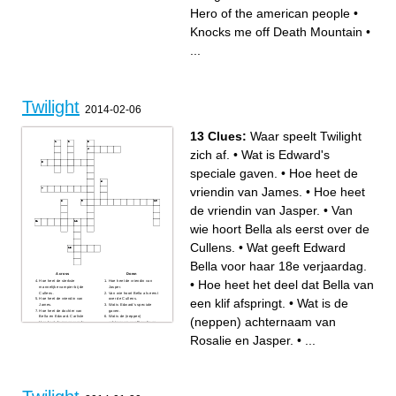
Furry
Amount of hearts needed for
Annoying collectible
Master Sword
Hero of the american people
•
Best Skyward Sword race
Knocks me off Death Mountain
•
...
Twilight
2014-02-06
13 Clues:
Waar speelt Twilight
zich af.
•
Wat is Edward's
speciale gaven.
•
Hoe heet de
vriendin van James.
•
Hoe heet
de vriendin van Jasper.
•
Van
wie hoort Bella als eerst over de
Cullens.
•
Wat geeft Edward
Bella voor haar 18e verjaardag.
Across
Down
•
Hoe heet het deel dat Bella van
Hoe heet de sterkste
Hoe heet de vriendin van
mannelijke vampier bij de
Jasper.
Cullens.
Van wie hoort Bella als eerst
een klif afspringt.
•
Wat is de
Hoe heet de vriendin van
over de Cullens.
James.
Wat is Edward's speciale
Hoe heet de dochter van
gaven.
Bella en Edward. Carlisle
Wat is de (neppen)
(neppen) achternaam van
Hoe heet de zogenaamde
achternaam van Rosalie en
vader van Edward.
Jasper.
Wat geeft Edward Bella voor
Hoe heet de vampier die
Rosalie en Jasper.
•
...
haar 18e verjaardag.
Bella achterna ging in deel 1.
Bij welke indianenstam hoort
Wat was de achternaam van
Jacob. Bruin Welke kleur is
Bella voor ze trouwde met
Jacob als hij een weerwolf is.
Edward.
Waar speelt Twilight zich af.
Hoe heet het deel dat Bella
van een klif afspringt.