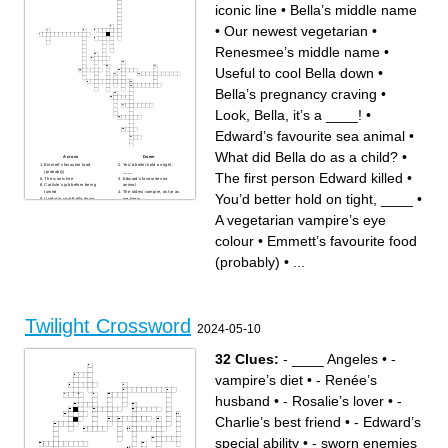
iconic line
•
Bella’s middle name
•
Our newest vegetarian
•
Renesmee’s middle name
•
Useful to cool Bella down
•
Bella’s pregnancy craving
•
Look, Bella, it’s a ____!
•
Edward’s favourite sea animal
•
What did Bella do as a child?
•
Across
Down
Emmett’s favourite food
You’d better hold on tight,
(probably)
____
The first person Edward killed
•
The iconic line
Edward’s favourite sea
Carlisle’s job before being
animal
turned
The oldest vampire, as far as
You’d better hold on tight, ____
•
Useful to cool Bella down
we know
Bella’s middle name
Edward composed this piece
What did Bella do as a child?
for the film(s)
A vegetarian vampire’s eye
Bella’s pregnancy craving
Esme is the oldest Cullen (in
Bella’s dad
human years). At what age
Where in Montepulciano, Italy
was she turned?
colour
•
Emmett’s favourite food
the Volturi scenes were
Our newest vegetarian
(mostly) filmed
The name Jacob gives to the
Forks High School, home of
vampires
(probably)
•
...
the _____
Where in Italy you would find
Bella brings one with her to
Volterra
Forks
A vegetarian vampire’s eye
The tribe the werewolves are
colour
part of
Look, Bella, it’s a ____!
Said as Mike shakes rain
The first person Edward
over Bella’s head
killed
The band behind the
Renesmee’s middle name
baseball scene track
Twilight Crossword
Werewolves don’t ____
2024-05-10
unless they stop shifting
32 Clues:
- ____ Angeles
•
-
vampire’s diet
•
- Renée’s
husband
•
- Rosalie’s lover
•
-
Charlie’s best friend
•
- Edward’s
special ability
•
- sworn enemies