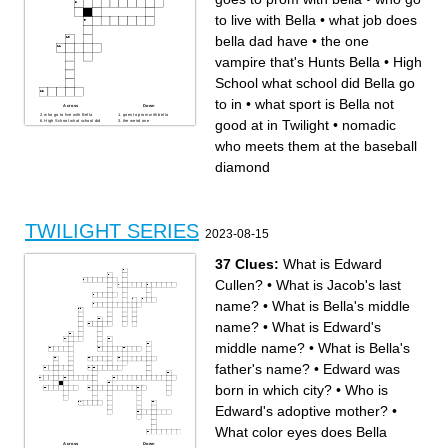
to live with Bella
•
what job does
bella dad have
•
the one
vampire that's Hunts Bella
•
High
School what school did Bella go
to in
•
what sport is Bella not
Across
Down
who go to live with Bella
goes to prom with bella
good at in Twilight
•
nomadic
High School what school did
the weird one
Bella go to in
Hale Emmet girlfriend
what sport is Bella not good
what Edward drive
who meets them at the baseball
at in Twilight
moved to her dads
the dad of Edward
what job does bella dad have
the one vampire that's Hunts
what is Edward
Bella
diamond
nomadic who meets them at
the baseball diamond
TWILIGHT SERIES
2023-08-15
37 Clues:
What is Edward
Cullen?
•
What is Jacob's last
name?
•
What is Bella's middle
name?
•
What is Edward's
middle name?
•
What is Bella's
father's name?
•
Edward was
born in which city?
•
Who is
Edward's adoptive mother?
•
What color eyes does Bella
Across
Down