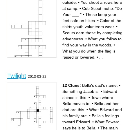
outside.
•
You shoot arrows here
at camp.
•
Cub Scout motto: "Do
Your ___."
•
These keep your
feet safe on hikes.
•
Color of the
shirts youth volunteers wear.
•
Scouts earn these by completing
adventures.
•
What you follow to
find your way in the woods.
•
What you do when the flag is
raised or lowered.
•
...
Twilight
2013-03-22
Across
Down
These keep your feet safe on
The name of our fun after-
hikes.
dinner camp experience.
What you do when the flag is
Cub Scout motto: "Do Your
12 Clues:
Bella's dad's name.
•
raised or lowered.
___."
You use this to sleep outside.
Color of the shirts youth
Scouts earn these by
volunteers wear.
completing adventures.
You shoot arrows here at
Something Jacob is.
•
Edward
A Scout is always prepared!
camp.
What item do you pack first?
This fun nightly activity
Campfire favorite made with
features skits and songs.
shines in this.
•
Town where
graham crackers, chocolate,
and marshmallows.
What you follow to find your
Bella moves to.
•
Bella and her
way in the woods.
dad are this.
•
What Edward and
his family are.
•
Bella's feelings
toward Edward.
•
What Edward
says he is to Bella.
•
The main