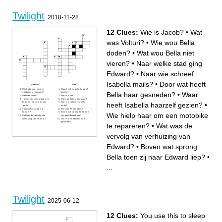
Twilight
2018-11-28
12 Clues:
Wie is Jacob?
•
Wat
was Volturi?
•
Wie wou Bella
doden?
•
Wat wou Bella niet
vieren?
•
Naar welke stad ging
Edward?
•
Naar wie schreef
Isabella mails?
•
Door wat heeft
Across
Down
Wie hielp haar om een
Waar heeft Isabella haarzelf
Bella haar gesneden?
•
Waar
motobike te repareren?
gezien?
Wat was Volturi?
Wie is Jacob?
Hoeveelste verjaardag viert
Wat wou Bella niet vieren?
Bella met Edward en zijn
Naar wie schreef Isabella
heeft Isabella haarzelf gezien?
•
familie?
mails?
Naar welke stad ging
Wie wou Bella doden?
Edward?
Boven wat sprong Bella toen
Wie hielp haar om een motobike
Wat was de vervolg van
zij naar Edward liep?
verhuizing van Edward?
Door wat heeft Bella haar
gesneden?
te repareren?
•
Wat was de
vervolg van verhuizing van
Edward?
•
Boven wat sprong
Bella toen zij naar Edward liep?
•
...
Twilight
2025-06-12
12 Clues:
You use this to sleep