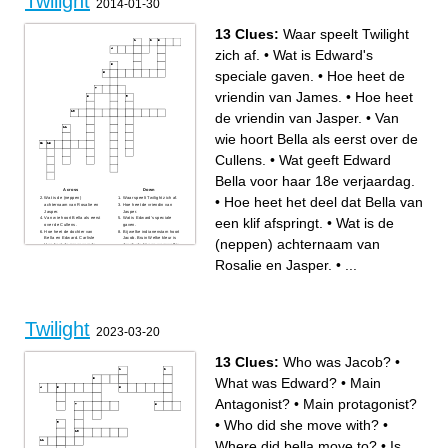
Twilight
2014-01-30
13 Clues:
Waar speelt Twilight
zich af.
•
Wat is Edward's
speciale gaven.
•
Hoe heet de
vriendin van James.
•
Hoe heet
de vriendin van Jasper.
•
Van
wie hoort Bella als eerst over de
Cullens.
•
Wat geeft Edward
Bella voor haar 18e verjaardag.
Across
Down
•
Hoe heet het deel dat Bella van
Wat is de (neppen)
Waar speelt Twilight zich af.
achternaam van Rosalie en
Hoe heet de vriendin van
Jasper.
Jasper.
een klif afspringt.
•
Wat is de
Van wie hoort Bella als eerst
Wat is Edward's speciale
over de Cullens.
gaven.
Hoe heet de dochter van
Bij welke indianenstam hoort
Bella en Edward. Carlisle
Jacob. Bruin Welke kleur is
(neppen) achternaam van
Hoe heet de zogenaamde
Jacob als hij een weerwolf is.
vader van Edward.
Hoe heet de vriendin van
Wat was de achternaam van
James.
Rosalie en Jasper.
•
...
Bella voor ze trouwde met
Hoe heet de vampier die
Edward.
Bella achterna ging in deel 1.
Wat geeft Edward Bella voor
Hoe heet de sterkste
haar 18e verjaardag.
mannelijke vampier bij de
Hoe heet het deel dat Bella
Cullens.
van een klif afspringt.
Twilight
2023-03-20
13 Clues:
Who was Jacob?
•
What was Edward?
•
Main
Antagonist?
•
Main protagonist?
•
Who did she move with?
•
Where did bella move to?
•
Is