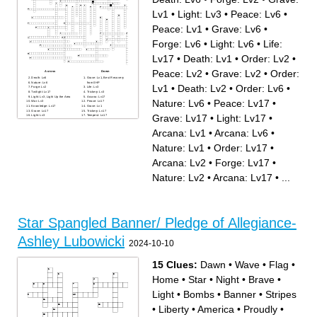
Lv1
•
Light: Lv3
•
Peace: Lv6
•
Peace: Lv1
•
Grave: Lv6
•
Forge: Lv6
•
Light: Lv6
•
Life:
Lv17
•
Death: Lv1
•
Order: Lv2
•
Peace: Lv2
•
Grave: Lv2
•
Order:
Across
Down
Death: Lv6
Grave: Lv1, Best Recovery
Nature: Lv6
from 0HP
Lv1
•
Death: Lv2
•
Order: Lv6
•
Forge: Lv2
Life: Lv3
Twilight: Lv17
Trickery: Lv3
Light: Lv3, Light Up the Area
Arcana: Lv17
Nature: Lv6
•
Peace: Lv17
•
War: Lv3
Peace: Lv17
Knowledge: Lv17
Grave: Lv1
Grave: Lv17
Trickery: Lv17
Grave: Lv17
•
Light: Lv17
•
Light: Lv3
Tempest: Lv17
Trickery: Lv3, Good for Hiding
War: Lv6
Light: Lv17
Trickery: Lv6
Arcana: Lv1
•
Arcana: Lv6
•
Peace: Lv6
Life: Lv6
Peace: Lv1, Tool
Peace: Lv1
War: Lv17
Grave: Lv6
Arcana: Lv1
Twilight: Lv6
Nature: Lv1
•
Order: Lv17
•
Light: Lv6
Forge: Lv6
Twilight: Lv1
Knowledge: Lv6
Nature: Lv1
Life: Lv17
Arcana: Lv2
•
Forge: Lv17
•
Nature: Lv17
Life: Lv3, Extra Healing
Tempest: Lv6
Arcana: Lv6
War: Lv3, Extra Attack
Death: Lv1
Nature: Lv2
•
Arcana: Lv17
•
...
Options
Tempest: Lv2
Order: Lv17
Order: Lv2
Arcana: Lv2
Peace: Lv2
All Subclasses: Lv1, 3, 5, 7, &
9
Twilight: Lv1, Major
Darkvision Range
Knowledge: Lv3, Extra
Proficiencies
Star Spangled Banner/ Pledge of Allegiance-
Grave: Lv2
Order: Lv1
Knowledge: Lv3
Twilight: Lv2
Ashley Lubowicki
Death: Lv2
2024-10-10
Forge: Lv17
Tempest: Lv1
Nature: Lv2
Order: Lv6
15 Clues:
Dawn
•
Wave
•
Flag
•
Home
•
Star
•
Night
•
Brave
•
Light
•
Bombs
•
Banner
•
Stripes
•
Liberty
•
America
•
Proudly
•