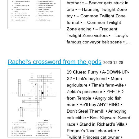
brother
•
– Beaver gets stuck in
– Lucy’s famous conveyor
– Lucy and Ricky’s home
belt scene
– Haunting Twilight Zone toy
– Common Twilight Zone
– Actor who played Ricky
format
– Beaver’s ruined gift
one
•
– Haunting Twilight Zone
– Common Twilight Zone
– Ethel’s husband
ending
– Genre of I Love Lucy and
– Beaver’s last name
Leave It to Beaver
toy
•
– Common Twilight Zone
– Beaver gets stuck in one
– Frequent Twilight Zone
– Beaver’s older brother
visitors
– Lucy’s last name
– Rod Serling’s role
format
•
– Common Twilight
Zone ending
•
– Frequent
Twilight Zone visitors
•
– Lucy’s
famous conveyor belt scene
•
...
Rachel's crossword from the gods
2020-12-28
19 Clues:
Furry
•
A-DOWN-UP-
X2
•
Link's boyfriend
•
Moon
agriculture
•
Time's farm-wife
•
Zelda's possessor
•
YEETED
from Temple
•
Angry old fish
man
•
He'll buy ANYTHING
•
Don't Steal Them!!!
•
Annoying
collectible
•
Best Skyward Sword
Across
Down
race
•
Stand in Richard's Villa
•
Knocks me off Death
Link's boyfriend
Mountain
Twilight Princess cat owner
A-DOWN-UP-X2
Stand in Richard's Villa
Peepee's 'fave' character
•
Hero of the american people
Zelda's possessor
YEETED from Temple
Don't Steal Them!!!
Angry old fish man
Moon agriculture
Best item in Twilight Princess
Time's farm-wife
Twilight Princess cat owner
•
Peepee's 'fave' character
He'll buy ANYTHING