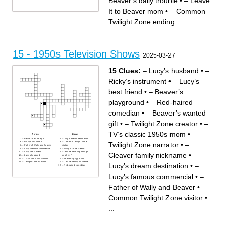
Beaver’s daily trouble
•
– Leave
It to Beaver mom
•
– Common
Twilight Zone ending
15 - 1950s Television Shows
2025-03-27
15 Clues:
– Lucy’s husband
•
–
Ricky’s instrument
•
– Lucy’s
best friend
•
– Beaver’s
playground
•
– Red-haired
comedian
•
– Beaver’s wanted
gift
•
– Twilight Zone creator
•
–
TV’s classic 1950s mom
•
–
Across
Down
– Beaver’s wanted gift
– Lucy’s dream destination
– Ricky’s instrument
– Common Twilight Zone
Twilight Zone narrator
•
–
– Father of Wally and Beaver
visitor
– Lucy’s famous commercial
– Twilight Zone creator
– Lucy’s best friend
– "You’re traveling through
Cleaver family nickname
•
–
– Lucy’s husband
another..."
– TV’s classic 1950s mom
– Beaver’s playground
– Twilight Zone narrator
– Cleaver family nickname
Lucy’s dream destination
•
–
– Red-haired comedian
Lucy’s famous commercial
•
–
Father of Wally and Beaver
•
–
Common Twilight Zone visitor
•
...