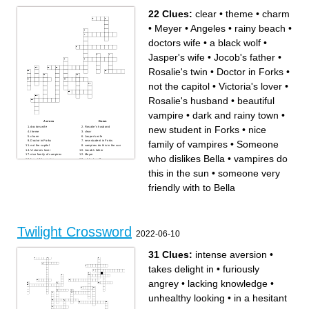
22 Clues:
clear
•
theme
•
charm
•
Meyer
•
Angeles
•
rainy beach
•
doctors wife
•
a black wolf
•
Jasper's wife
•
Jocob's father
•
Rosalie's twin
•
Doctor in Forks
•
not the capitol
•
Victoria's lover
•
Rosalie's husband
•
beautiful
vampire
•
dark and rainy town
•
Across
Down
new student in Forks
•
nice
doctors wife
Rosalie's husband
theme
clear
charm
Jasper's wife
family of vampires
•
Someone
Doctor in Forks
new student in Forks
not the capitol
vampires do this in the sun
Victoria's lover
Jocob's father
nice family of vampires
Meyer
who dislikes Bella
•
vampires do
beautiful vampire
a black wolf
Rosalie's twin
someone very friendly with to
Someone who dislikes Bella
Bella
this in the sun
•
someone very
rainy beach
Angeles
dark and rainy town
friendly with to Bella
Twilight Crossword
2022-06-10
31 Clues:
intense aversion
•
takes delight in
•
furiously
angrey
•
lacking knowledge
•
unhealthy looking
•
in a hesitant