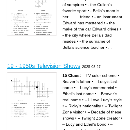
of vampires
•
- the Cullen’s
favorite sport
•
- Bella’s mom is
Across
Down
- ____ Angeles
- During their encounter,
- What is the surname of
Bella was ______ by James,
her ____ friend
•
- an instrument
Bella’s Trigonometry
causing the vampire venom
teacher?
to spread throughout her
- the eternal life granted to
body.
Edward has mastered
•
- the
vampires at the cost of their
- an instrument Edward has
humanity
mastered
- What high school event did
- Charlie’s best friend
make of the car Edward drives
•
Edward and Bella attend
- the period when day
towards the end of the book?
transitions into night
- Renée’s husband
- a special place (grassland)
- the city where Bella’s dad
- a cunning tracker vampire
where Edward and Bella
obsessed with Bella Swan
occasionally spend time
- Rosalie’s lover
together in the forest
resides
•
- the surname of
- who took Bella to dinner in
- the Cullen’s favorite sport
Port Angeles?
- the city where Bella lived
- vampire’s diet
her childhood
Bella’s science teacher
•
...
- In the summer of 1918,
- Edward’s special ability
Edward was dying to the
- Who is the only vampire to
Spanish _________.
ever escape James when he
- the color of Edward’s eyes
is hunting?
when he’s satiated
- Out of Carlisle’s foster
- the make of the car Edward
children, which vampire
drives
resents Bella?
- deriving pleasure from
- the city where Bella’s dad
inflicting pain, suffering, or
resides
19 - 1950s Television Shows
humiliation on others
- What Native American tribe
- which mountain did Laurent
does Jacob belong to?
2025-03-27
travel to after James started
- the surname of Bella’s
tracking Bella?
science teacher
- sworn enemies of vampires
Swan - who do the people of
- a highly respected and
Forks know Charlie as?
15 Clues:
– TV color scheme
•
–
talented medical doctor
- which vampire can
- Bella’s mom is her ____
manipulate and control
friend
emotions?
Beaver’s father
•
– Lucy’s last
name
•
– Lucy’s commercial
•
–
Ethel’s last name
•
– Beaver’s
real name
•
– I Love Lucy’s style
Across
Down
– Common Twilight Zone
– Twilight Zone visitor
•
– Ricky’s nationality
•
– Twilight
ending
– Decade of these shows
– Lucy’s commercial
– Beaver’s real name
– Lucy’s last name
– I Love Lucy’s style
Zone visitor
•
– Decade of these
– Ricky’s nationality
– TV color scheme
– Lucy and Ethel’s bond
– Twilight Zone creator
– Leave It to Beaver mom
– Beaver’s father
shows
•
– Twilight Zone creator
•
– Ethel’s last name
– Beaver’s daily trouble
– Lucy and Ethel’s bond
•
–