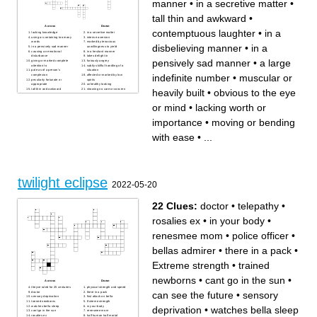
manner
•
in a secretive matter
•
tall thin and awkward
•
Across
Down
contemptuous laughter
•
in a
lacking knowledge
in a secretive matter
using or containing too many
intense aversion
words
marked by tenacious
disbelieving manner
•
in a
in a pensively sad manner
unwillingness to yield
causing an emotional
in a hesitant manner
disturbance
takes delight in
pensively sad manner
•
a large
giving or marked complete
furiously angrey
attention to
subtly skillful handling of a
pale as of a person's
situation
indefinite number
•
muscular or
complexion
affected or marked by low
peculiarly fortunate or
spirits
appropriate
unhealthy looking
heavily built
•
obvious to the eye
tall thin and awkward
showing no care or concern
lacking worth or importance
in attitude
a large indefinite number
contemptuous laughter
moving or bending with ease
proceed or issue forth as a
or mind
•
lacking worth or
consider in a comprehensive
form of source
way
muscular or heavily built
in a disbelieving manner
collard or moderate reddish
importance
•
moving or bending
in fear or dread of possible
hair
harm
liable to sudden
with ease
•
...
unpredictable change
in a serous or subdued matter
obvious to the eye or mind
twilight eclipse
2022-05-20
22 Clues:
doctor
•
telepathy
•
rosalies ex
•
in your body
•
renesmee mom
•
police officer
•
bellas admirer
•
there in a pack
•
Extreme strength
•
trained
newborns
•
cant go in the sun
•
Across
Down
theyve ruled for 25 centuries
physical strength and speed
can see the future
•
sensory
doctor
there in a pack
sensory deprivation
first attack on bella
trained newborns
Extreme strength
watches bella sleep
in your body
deprivation
•
watches bella sleep
cant go in the sun
renesmee mom
rosalies ex
half human half mortal