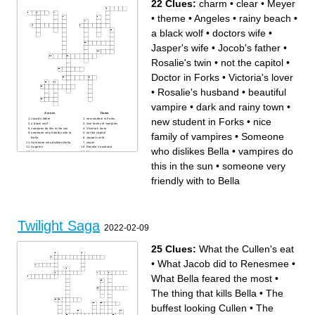
22 Clues:
charm
•
clear
•
Meyer
•
theme
•
Angeles
•
rainy beach
•
a black wolf
•
doctors wife
•
Jasper's wife
•
Jocob's father
•
Rosalie's twin
•
not the capitol
•
Doctor in Forks
•
Victoria's lover
•
Rosalie's husband
•
beautiful
vampire
•
dark and rainy town
•
Across
Down
new student in Forks
•
nice
Jocob's father
new student in Forks
a black wolf
nice family of vampires
vampires do this in the sun
Victoria's lover
family of vampires
•
Someone
someone very friendly with to
not the capitol
Bella
Jasper's wife
Someone who dislikes Bella
charm
Angeles
Rosalie's husband
who dislikes Bella
•
vampires do
clear
Meyer
rainy beach
beautiful vampire
Doctor in Forks
dark and rainy town
this in the sun
•
someone very
theme
Rosalie's twin
doctors wife
friendly with to Bella
Twilight Saga
2022-02-09
25 Clues:
What the Cullen's eat
•
What Jacob did to Renesmee
•
What Bella feared the most
•
The thing that kills Bella
•
The
buffest looking Cullen
•
The