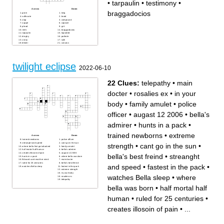
•
tarpaulin
•
testimony
•
Across
Down
braggadocios
grain
twig
suffocate
braid
slap
compound
suppe
capsize
plead
grit
reek
braggadocios
tarpaulin
lopsided
dinghy
pothole
crony
sulk
blister
carcass
hoe
exodus
testimony
lout
indigo
twilight eclipse
2022-06-10
22 Clues:
telepathy
•
main
docter
•
rosalies ex
•
in your
body
•
family amulet
•
police
officer
•
augast 12 2006
•
bella's
admirer
•
hunts in a pack
•
trained newborns
•
extreme
Across
Down
trained newborns
police officer
streanght and speed
cant go in the sun
strength
•
cant go in the sun
•
where bella first got attacked
family amulet
half mortal half human
bella's admirer
creates illosoin of pain
augast 12 2006
bella's best freind
•
streanght
hunts in a pack
where bella was born
Edward cant read her mind
main docter
ruled for 25 centuries
bella's best freind
and speed
•
fastest in the pack
•
watches Bella sleep
fastest in the pack
extreme strength
in your body
watches Bella sleep
•
where
rosalies ex
telepathy
bella was born
•
half mortal half
human
•
ruled for 25 centuries
•
creates illosoin of pain
•
...