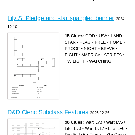
Lily S. Pledge and star spangled banner
2024-
10-10
15 Clues:
GOD
•
USA
•
LAND
•
STAR
•
FLAG
•
FREE
•
HOME
•
PROOF
•
NIGHT
•
BRAVE
•
FIGHT
•
AMERICA
•
STRIPES
•
TWILIGHT
•
WATCHING
Across
Down
PROOF
AMERICA
LAND
NIGHT
GOD
BRAVE
STRIPES
USA
TWILIGHT
STAR
FREE
FLAG
WATCHING
FIGHT
HOME
D&D Cleric Subclass Features
2025-12-25
58 Clues:
War: Lv3
•
War: Lv6
•
Life: Lv3
•
War: Lv17
•
Life: Lv6
•
Death: Lv6
•
Forge: Lv2
•
Grave: