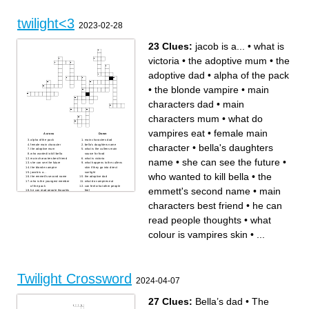
twilight<3
2023-02-28
23 Clues:
jacob is a...
•
what is
victoria
•
the adoptive mum
•
the
adoptive dad
•
alpha of the pack
•
the blonde vampire
•
main
characters dad
•
main
characters mum
•
what do
vampires eat
•
female main
Across
Down
alpha of the pack
main characters dad
character
•
bella's daughters
female main character
bella's daughters name
the adoptive mum
what is the cullens main
who wanted to kill bella
source for food
main characters best friend
what is victoria
name
•
she can see the future
•
she can see the future
what happens to the cullens
the blonde vampire
skin if they go into direct
jacob is a...
sunlight
who wanted to kill bella
•
the
the emmett's second name
the adoptive dad
who is the youngest member
what do vampires eat
of the pack
can feel what other people
emmett's second name
•
main
he can read people thoughts
feel
what colour is vampires skin
what temperature is vampires
skin
characters best friend
•
he can
main characters mum
what did edward save bella
from in the first film
read people thoughts
•
what
colour is vampires skin
•
...
Twilight Crossword
2024-04-07
27 Clues:
Bella’s dad
•
The