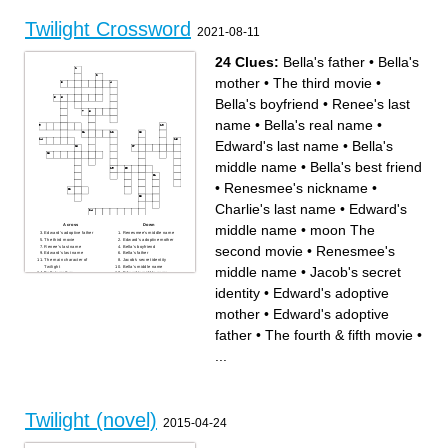
Twilight Crossword
2021-08-11
24 Clues:
Bella's father
•
Bella's
mother
•
The third movie
•
Bella's boyfriend
•
Renee's last
name
•
Bella's real name
•
Edward's last name
•
Bella's
middle name
•
Bella's best friend
•
Renesmee's nickname
•
Charlie's last name
•
Edward's
Across
Down
middle name
•
moon The
Edward's adoptive father
Renesmee's middle name
The third movie
Edward's adoptive mother
second movie
•
Renesmee's
Renee's last name
Bella's boyfriend
Edward's last name
Bella's father
The main character of
Jacob's secret identity
Twilight
Bella's middle name
middle name
•
Jacob's secret
Bella's mother
Edward's middle name
Bella's best friend
The fourth & fifth movie
Bella's real name
Edward's secret identity
identity
•
Edward's adoptive
Renesmee's nickname
Bella and Edward's daughter
moon The second movie
Charlie's last name
The main leader of the Volturi
A boy who has a crush on
mother
•
Edward's adoptive
Bella's age when Renesmee
Bella
was born
father
•
The fourth & fifth movie
•
...
Twilight (novel)
2015-04-24