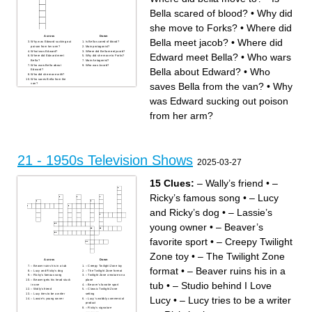
Bella scared of blood?
•
Why did
she move to Forks?
•
Where did
Across
Down
Bella meet jacob?
•
Where did
Why was Edward sucking out
Is Bella scared of blood?
poison from her arm?
Main protagonist?
What was Edward?
Where did Bella meet jacob?
Edward meet Bella?
•
Who wars
Where did Edward meet
Why did she move to Forks?
Bella?
Main Antagonist?
Who wars Bella about
Who was Jacob?
Bella about Edward?
•
Who
Edward?
Who did she move with?
Who saves Bella from the
saves Bella from the van?
•
Why
van?
Where did bella move to?
was Edward sucking out poison
from her arm?
21 - 1950s Television Shows
2025-03-27
15 Clues:
– Wally’s friend
•
–
Ricky’s famous song
•
– Lucy
and Ricky’s dog
•
– Lassie’s
young owner
•
– Beaver’s
favorite sport
•
– Creepy Twilight
Zone toy
•
– The Twilight Zone
Across
Down
– Beaver ruins his in a tub
– Creepy Twilight Zone toy
format
•
– Beaver ruins his in a
– Lucy and Ricky’s dog
– The Twilight Zone format
– Ricky’s famous song
– Twilight Zone creature on a
– Beaver gets his head stuck
plane
tub
•
– Studio behind I Love
in one
– Beaver’s favorite sport
– Wally’s friend
– Classic Twilight Zone
– Lucy tries to be a writer
setting
Lucy
•
– Lucy tries to be a writer
– Lassie’s young owner
– Lucy’s wobbly commercial
product
– Ricky’s signature