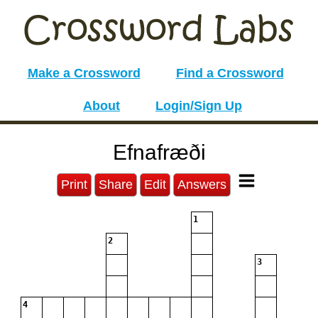
Make a Crossword
Find a Crossword
About
Login/Sign Up
Efnafræði
Print
Share
Edit
Answers
1
2
3
4