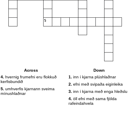
5
Across
Down
4.
hvernig frumefni eru flokkuð
1.
inn í kjarna plúshlaðnar
kerfisbundið
2.
efni með svipaða eiginleika
5.
umhverfis kjarnann sveima
3.
inn í kjarna með enga hleðslu
mínushlaðnar
4.
öll efni með sama fjölda
rafeindahvela